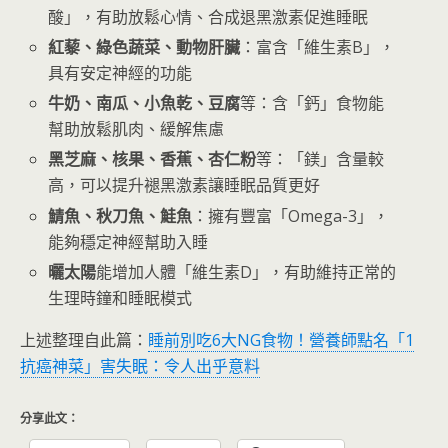
酸」，有助放鬆心情、合成退黑激素促進睡眠
紅藜、綠色蔬菜、動物肝臟
：富含「維生素B」，
具有安定神經的功能
牛奶、南瓜、小魚乾、豆腐
等：含「鈣」食物能
幫助放鬆肌肉、緩解焦慮
黑芝麻、核果、香蕉、杏仁粉
等：「鎂」含量較
高，可以提升褪黑激素讓睡眠品質更好
鯖魚、秋刀魚、鮭魚
：擁有豐富「Omega-3」，
能夠穩定神經幫助入睡
曬太陽
能增加人體「維生素D」，有助維持正常的
生理時鐘和睡眠模式
上述整理自此篇：
睡前別吃6大NG食物！營養師點名「1
抗癌神菜」害失眠：令人出乎意料
分享此文：