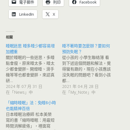
電子郵件
列印
Facebook
LinkedIn
X
相關
睡眠迷思 睡多睡少都容易增
睡不著時要怎麼辦？要如何
加體重
預防失眠？
關於睡眠的一些迷思，多睡
從小孩的 小學生聯絡簿 看
點會瘦，原來睡太多、睡太
到下述這個問題和解法，覺
少都會變胖~ 開燈睡、滑手
得蠻有趣的，現在小孩應該
機等等也都會變胖，來認真
沒失眠的問題吧？看到小孩
研…
都…
2024 年 07 月 31 日
2021 年 04 月 28 日
在「News」中
在「My_Note」中
「縮時睡眠」法：免睡8小時
也能精神百倍
日本睡眠治療師 松本美榮
寫的書「縮時睡眠：用最短
時間消解疲倦」，裡面寫