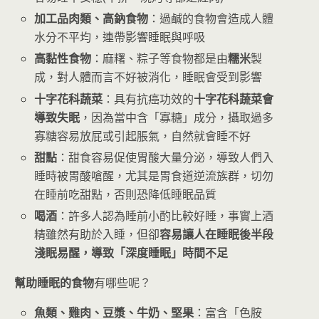
加工品肉類、高鈉食物
：過鹹的食物會造成人體
水分不平均，連帶影響睡眠與呼吸
高黏性食物
：麻糬、粽子等食物都是由
糯米
製
成，對人體而言不好被消化，睡眠會受到影響
十字花科蔬菜
：具有抗癌功效的
十字花科蔬菜會
導致失眠
，因為當中含「寡糖」成分，攝取過多
寡糖容易放屁或引起脹氣，自然就會睡不好
甜點
：甜食容易促使胃酸大量分泌，導致人們入
睡時被胃酸嗆醒，尤其是胃食道逆流族群，切勿
在睡前吃甜點，否則恐降低睡眠品質
喝酒
：許多人認為睡前小酌比較好睡，事實上酒
精雖然有助於入睡，但卻
容易讓人在睡眠後半段
淺眠易醒，導致「深度睡眠」時間不足
幫助睡眠的食物
有哪些呢？
魚類、雞肉、豆漿、牛奶、堅果
：富含「色胺